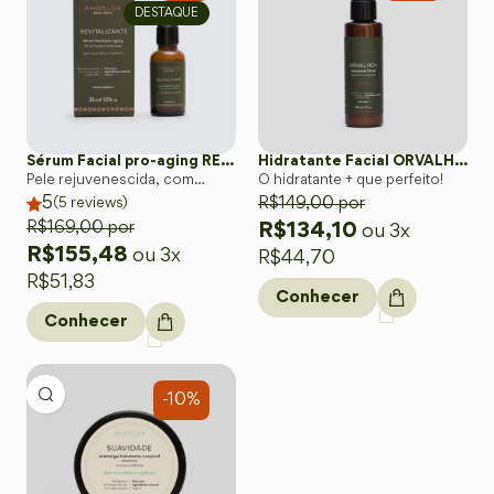
DESTAQUE
Sérum Facial pro-aging REVITALIZANTE - AH de 2 Pesos Moleculares
Hidratante Facial ORVALHO+
Pele rejuvenescida, com
O hidratante + que perfeito!
5
menos rugas e mais tônus
R$
149,00
por
(
5
reviews)
R$
169,00
por
R$
134,10
ou 3x
R$
155,48
ou 3x
R$
44,70
R$
51,83
Conhecer
Conhecer
-10%