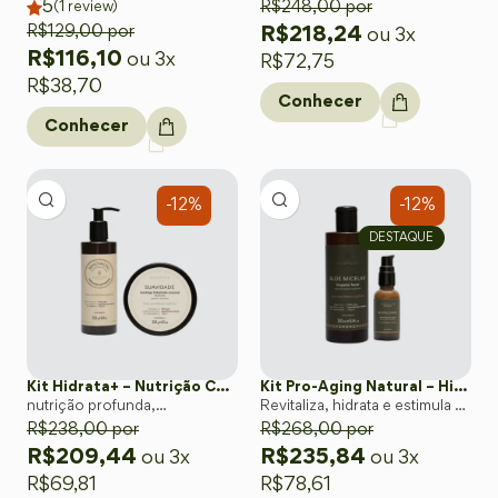
5
elasticidade e firmeza da pele
toque aveludado à pele com o
R$
248,00
por
(
1
review)
poder da Babosa orgânica.
R$
129,00
por
R$
218,24
ou 3x
R$
116,10
ou 3x
R$
72,75
R$
38,70
Conhecer
Conhecer
-12%
-12%
DESTAQUE
Kit Hidrata+ – Nutrição Corporal Profunda
Kit Pro-Aging Natural – Hidratação e Firmeza Facial
nutrição profunda,
Revitaliza, hidrata e estimula a
luminosidade natural e uma
R$
238,00
por
firmeza da pele de forma
R$
268,00
por
pele macia
natural e segura.
R$
209,44
R$
235,84
ou 3x
ou 3x
R$
69,81
R$
78,61