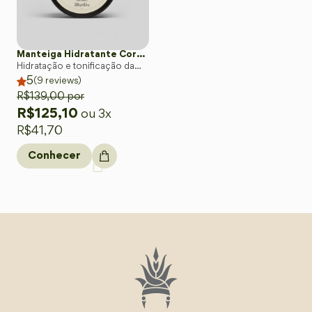
Manteiga Hidratante Corporal SUAVIDADE
Hidratação e tonificação da
5
pele com toque sedoso
(
9
reviews)
R$
139,00
por
R$
125,10
ou 3x
R$
41,70
Conhecer