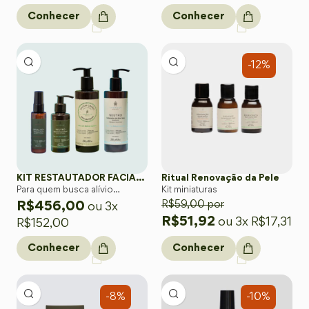
Conhecer
Conhecer
-12%
KIT RESTAUTADOR FACIAL & CORPORAL
Ritual Renovação da Pele
Para quem busca alívio
Kit miniaturas
completo com foco em áreas
R$
59,00
por
R$
456,00
ou 3x
sensíveis como rosto, colo e
R$
51,92
ou 3x
R$
17,31
R$
152,00
braços.
Conhecer
Conhecer
-8%
-10%