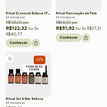
Ritual Essencial Babosa (Pele & Cabelo)
Ritual Renovação da Pele
Kit miniaturas
Kit miniaturas
R$
139,00
por
R$
59,00
por
R$
122,32
R$
51,92
ou 3x
ou 3x
R$
17,31
R$
40,77
Conhecer
Conhecer
-12%
FORA DE ES
TOQUE
Ritual Sol & Mar Babosa
Kit miniaturas