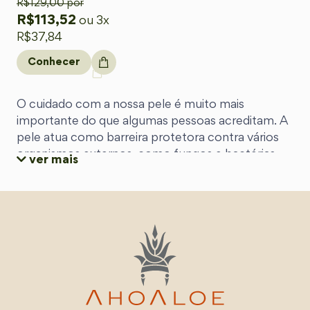
R$
129,00
por
R$
113,52
ou 3x
R$
37,84
Conhecer
O cuidado com a nossa pele é muito mais
importante do que algumas pessoas acreditam. A
pele atua como barreira protetora contra vários
organismos externos, como fungos e bactérias.
ver mais
Por isso, um bom
kit corporal
pode te ajudar a
combater problemas de saúde e a tratar possíveis
dermatites.
A Ahoaloe possui, além de outros kits de beleza,
dois combos excelentes para quem procura
praticidade na rotina de beleza, sem perder o
prazer do autocuidado. Além do
hidratante
corporal
, outros itens são essenciais para