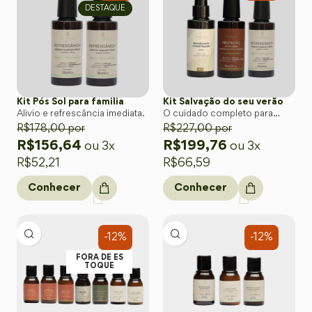
DESTAQUE
Kit Pós Sol para familia
Kit Salvação do seu verão
Alivio e refrescância imediata.
O cuidado completo para
R$
178,00
por
aproveitar o verão com
R$
227,00
por
leveza, frescor e proteção
R$
156,64
R$
199,76
ou 3x
ou 3x
natural.
R$
52,21
R$
66,59
Conhecer
Conhecer
-12%
-12%
FORA DE ES
TOQUE