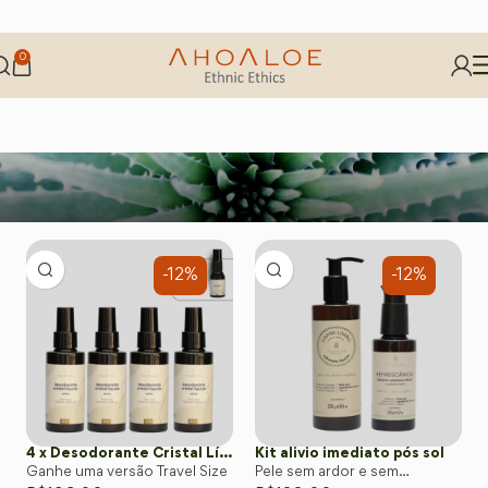
0
-12%
-12%
4 x Desodorante Cristal Líquido 115ml
Kit alivio imediato pós sol
Ganhe uma versão Travel Size
Pele sem ardor e sem