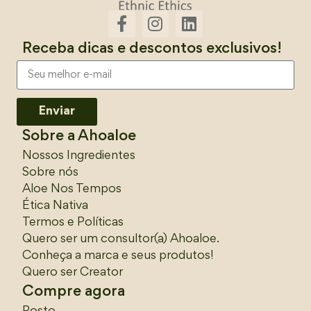
recuperar a saúde da cútis e reduzir os impactos
de resíduos e exposições do dia a dia.
Receba dicas e descontos exclusivos!
Kits corporais da Ahoaloe
Enviar
Todos os produtos da Ahoaloe são orgânicos,
Sobre a Ahoaloe
veganos e naturais. Isso significa que, além de
Nossos Ingredientes
proporcionar contato mais próximo com a
Sobre nós
natureza e cuidado com o meio ambiente, sua
Aloe Nos Tempos
pele recebe nutrientes únicos com inúmeros
Ética Nativa
benefícios.
Termos e Políticas
Quero ser um consultor(a) Ahoaloe.
Conheça a marca e seus produtos!
O kit corporal antiestrias/celulite combina óleos
Quero ser Creator
essenciais e vegetais com o hidratante base
Compre agora
Neutra. Juntos, eles atuam na diminuição e