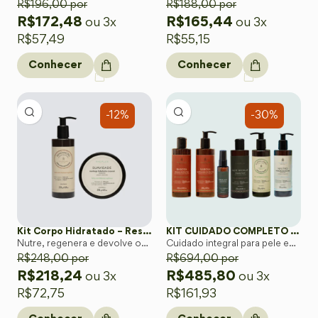
R$
196,00
por
descascar
R$
188,00
por
R$
172,48
R$
165,44
ou 3x
ou 3x
R$
57,49
R$
55,15
Conhecer
Conhecer
-12%
-30%
Kit Corpo Hidratado – Restauração e Maciez Natural da Pele
KIT CUIDADO COMPLETO DA CABEÇA AOS PÉS
Nutre, regenera e devolve o
Cuidado integral para pele e
toque aveludado à pele com o
R$
248,00
por
cabelos enfraquecidos pelo
R$
694,00
por
poder da Babosa orgânica.
tratamento, com segurança e
R$
218,24
R$
485,80
ou 3x
ou 3x
acolhimento.
R$
72,75
R$
161,93