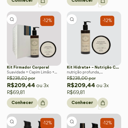
Conhecer
Conhecer
-12%
-12%
Kit Firmador Corporal
Kit Hidrata+ – Nutrição Corporal Profunda
Suavidade + Capim Limão +
nutrição profunda,
caixa de presente
R$
238,02
por
luminosidade natural e uma
R$
238,00
por
pele macia
R$
209,44
R$
209,44
ou 3x
ou 3x
R$
69,81
R$
69,81
Conhecer
Conhecer
-12%
-12%