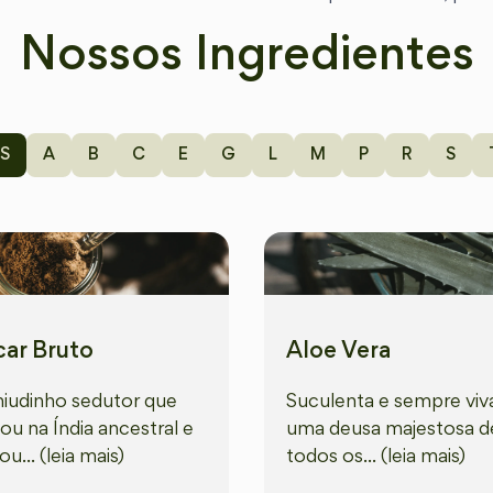
Nossos Ingredientes
S
A
B
C
E
G
L
M
P
R
S
ar Bruto
Aloe Vera
udinho sedutor que
Suculenta e sempre viv
lou na Índia ancestral e
uma deusa majestosa d
u... (leia mais)
todos os... (leia mais)