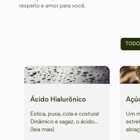
respeito e amor para você.
TODO
Ácido Hialurônico
Açúc
Estica, puxa, cola e costura!
Um mi
Dinâmico e sagaz, o ácido...
estre
(leia mais)
abraço