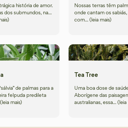
rágica história de amor.
Nossas terras têm palm
s dos submundos, na...
onde cantam os sabiás,
mais)
com... (leia mais)
ia
Tea Tree
sálvia” de palmas para a
Uma boa dose de saúde
eira felpuda predileta
Aborígene das paisage
 (leia mais)
australianas, essa... (leia