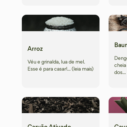
Baun
Arroz
Dengo
Véu e grinalda, lua de mel.
cheia 
Esse é para casar!... (leia mais)
dos...