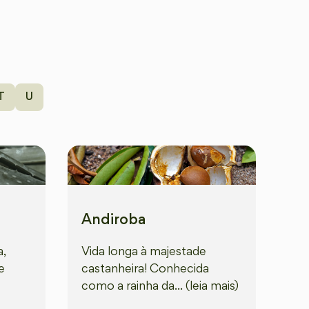
T
U
Andiroba
a,
Vida longa à majestade
e
castanheira! Conhecida
como a rainha da... (leia mais)