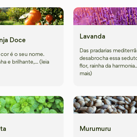
Lavanda
nja Doce
Das pradarias mediterr
 cor é o seu nome.
desabrocha essa sedut
a e brilhante,... (leia
flor, rainha da harmonia...
mais)
ta
Murumuru