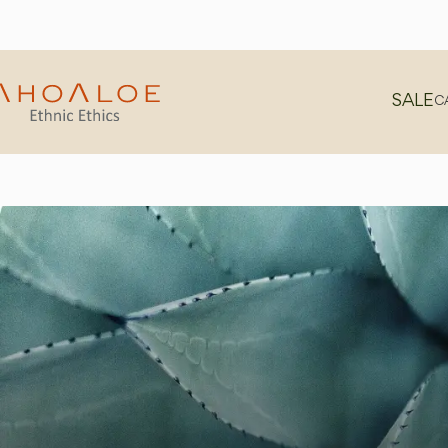
SALE
C