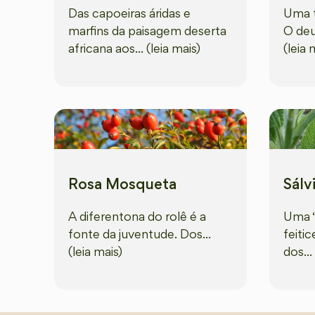
Das capoeiras áridas e
Uma t
marfins da paisagem deserta
O deu
africana aos... (leia mais)
(leia 
Rosa Mosqueta
Sálv
A diferentona do rolê é a
Uma “
fonte da juventude. Dos...
feitic
(leia mais)
dos...