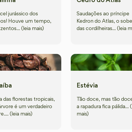
linha
Cedro do Atlas
cel jurássico dos
Saudações ao príncipe
os! Houve um tempo,
Kedron do Atlas, o sob
zentos... (leia mais)
das cordilheiras... (leia m
aíba
Estévia
 das florestas tropicais,
Tão doce, mas tão doce
árvore é um verdadeiro
a rapadura fica pálida... (
e.... (leia mais)
mais)