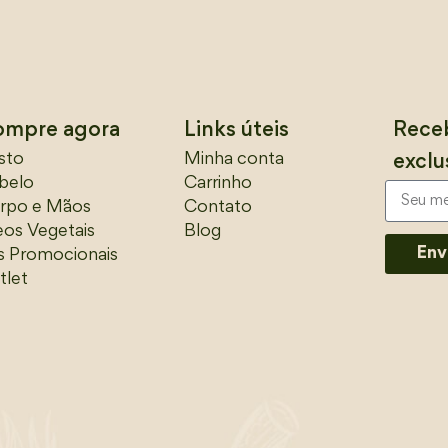
ompre agora
Links úteis
Receb
sto
Minha conta
exclu
belo
Carrinho
rpo e Mãos
Contato
eos Vegetais
Blog
Env
ts Promocionais
tlet