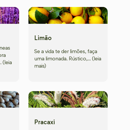
Limão
âneas
Se a vida te der limões, faça
ora
uma limonada. Rústico,... (leia
 (leia
mais)
Pracaxi