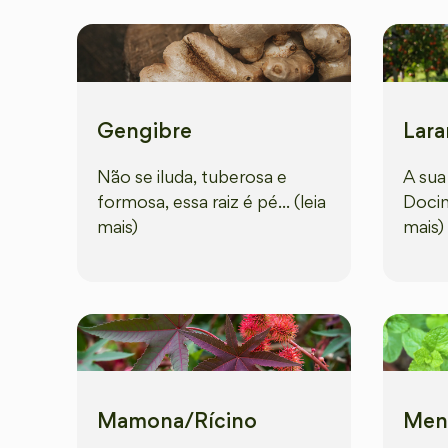
Gengibre
Lara
Não se iluda, tuberosa e
A sua
formosa, essa raiz é pé... (leia
Docinh
mais)
mais)
Mamona/Rícino
Men