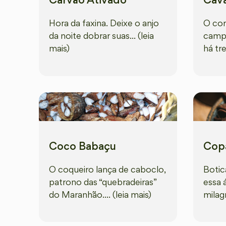
Carvão Ativado
Cava
Hora da faxina. Deixe o anjo
O cor
da noite dobrar suas... (leia
camp
mais)
há tre
Coco Babaçu
Cop
O coqueiro lança de caboclo,
Botica
patrono das “quebradeiras”
essa 
do Maranhão.... (leia mais)
milagr