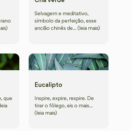
Chá verde
Selvagem e meditativo,
erano
símbolo da perfeição, esse
ais)
ancião chinês de... (leia mais)
Eucalipto
, que
Inspire, expire, respire. De
leia
tirar o fôlego, eis o mais...
(leia mais)