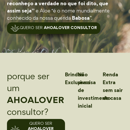
reconheço a verdade no que foi dito, que
assim seja”
e Aloe “é o nome mundialmente
conhecido da nossa querida
Babosa
”.
QUERO SER
AHOALOVER CONSULTOR
Brindes
Não
Renda
porque ser
Exclusivos
precisa
Extra
um
de
sem sair
investimento
de casa
AHOALOVER
inicial
consultor?
QUERO SER
AHOALOVER