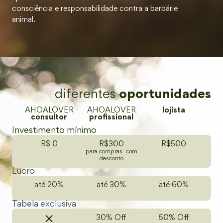
consciência e responsabilidade contra a barbárie
animal.
diferentes
oportunidades
AHOALOVER
AHOALOVER
lojista
consultor
profissional
Investimento mínimo
R$ 0
R$300
R$500
para compras com
desconto
Lucro
até 20%
até 30%
até 60%
Tabela exclusiva
30% Off
50% Off