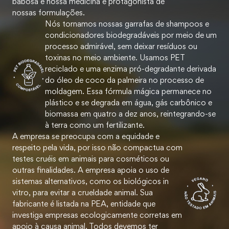
babosa é nossa medicina e protagonista de
nossas formulações.
Nós tornamos nossas garrafas de shampoos e
condicionadores biodegradáveis por meio de um
processo admirável, sem deixar resíduos ou
toxinas no meio ambiente. Usamos PET
reciclado e uma enzima pró-degradante derivada
do óleo de coco da palmeira no processo de
moldagem. Essa fórmula mágica permanece no
plástico e se degrada em água, gás carbônico e
biomassa em quatro a dez anos, reintegrando-se
à terra como um fertilizante.
A empresa se preocupa com a equidade e
respeito pela vida, por isso não compactua com
testes cruéis em animais para cosméticos ou
outras finalidades. A empresa apoia o uso de
sistemas alternativos, como os biológicos in
vitro, para evitar a crueldade animal. Sua
fabricante é listada na PEA, entidade que
investiga empresas ecologicamente corretas em
apoio à causa animal. Todos devemos ter