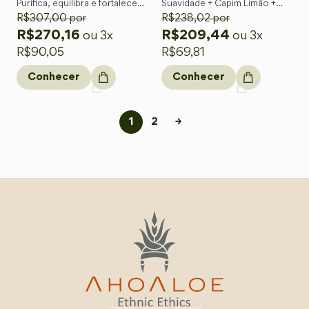
Purifica, equilibra e fortalece
Suavidade + Capim Limão +
os fios com o poder
R$
307,00
por
caixa de presente
R$
238,02
por
regenerador da Babosa
R$
270,16
R$
209,44
ou 3x
ou 3x
orgânica.
R$
90,05
R$
69,81
Conhecer
Conhecer
1
2
→