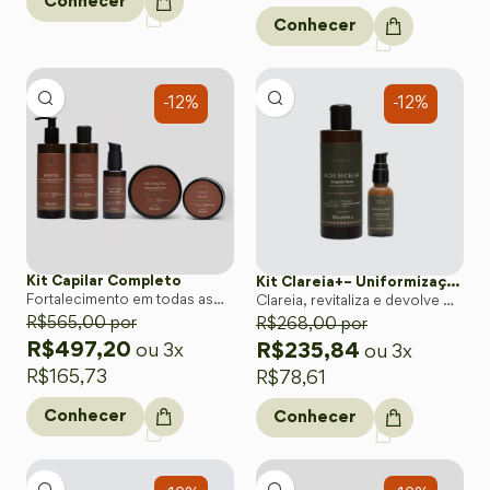
Conhecer
Conhecer
-12%
-12%
Kit Capilar Completo
Kit Clareia+– Uniformização e Luminosidade Natural de Peles com Melasmas
Fortalecimento em todas as
Clareia, revitaliza e devolve o
etapas.
R$
565,00
por
viço natural da pele com o
R$
268,00
por
poder da Babosa orgânica.
R$
497,20
R$
235,84
ou 3x
ou 3x
R$
165,73
R$
78,61
Conhecer
Conhecer