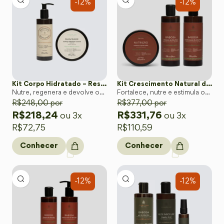
-12%
-12%
Kit Corpo Hidratado – Restauração e Maciez Natural da Pele
Kit Crescimento Natural dos Cabelos – Rotina Completa para Fios Fortes
Nutre, regenera e devolve o
Fortalece, nutre e estimula o
toque aveludado à pele com o
R$
248,00
por
crescimento saudável com o
R$
377,00
por
poder da Babosa orgânica.
poder regenerador da Babosa
R$
218,24
R$
331,76
ou 3x
ou 3x
orgânica.
R$
72,75
R$
110,59
Conhecer
Conhecer
-12%
-12%