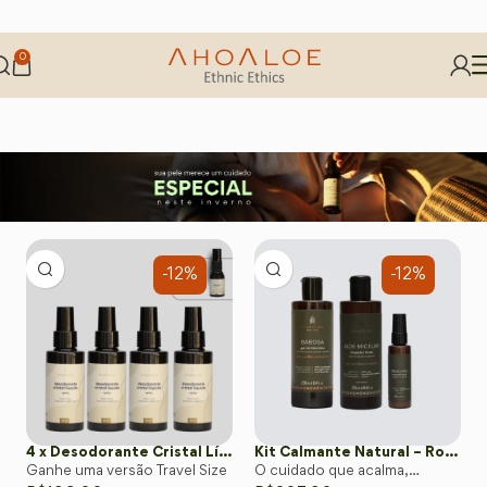
0
-12%
-12%
4 x Desodorante Cristal Líquido 115ml
Kit Calmante Natural – Rotina Hipoalergênica para Peles Sensíveis
Ganhe uma versão Travel Size
O cuidado que acalma,