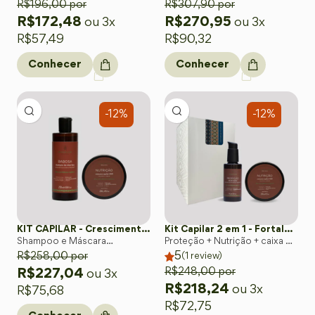
R$
196,00
por
regenera e protege —
R$
307,90
por
naturalmente.
R$
172,48
R$
270,95
ou 3x
ou 3x
R$
57,49
R$
90,32
Conhecer
Conhecer
-12%
-12%
KIT CAPILAR - Crescimento e Recuperação
Kit Capilar 2 em 1 - Fortalecedor, Antifrizz e Hidratante
Shampoo e Máscara
Proteção + Nutrição + caixa de
5
Condicionante
R$
258,00
por
presente
(
1
review)
R$
248,00
por
R$
227,04
ou 3x
R$
218,24
ou 3x
R$
75,68
R$
72,75