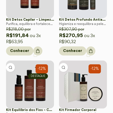
Kit Detox Capilar – Limpeza Natural e Equilíbrio dos Fios
Kit Detox Profundo Antiacne Natural
Purifica, equilibra e fortalece o
Higieniza e reequilibra a pele
couro cabeludo e os fios com
R$
218,00
por
com praticidade
R$
307,90
por
o poder da Babosa orgânica.
R$
191,84
R$
270,95
ou 3x
ou 3x
R$
63,95
R$
90,32
Conhecer
Conhecer
-12%
-12%
DESTAQUE
Kit Equilíbrio dos Fios – Controle Natural da Oleosidade Capilar
Kit Firmador Corporal