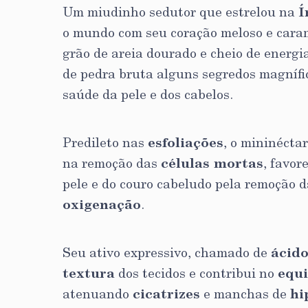
Um miudinho sedutor que estrelou na
Í
o mundo com seu coração meloso e cara
grão de areia dourado e cheio de energi
de pedra bruta alguns segredos magnífic
saúde da pele e dos cabelos.
Predileto nas
esfoliações
, o mininécta
na remoção das
células mortas
, favor
pele e do couro cabeludo pela remoção d
oxigenação
.
Seu ativo expressivo, chamado de
ácido
textura
dos tecidos e contribui no
equi
atenuando
cicatrizes
e manchas de
hi