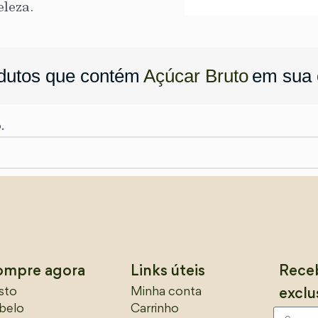
leza.
dutos que contém
Açúcar Bruto
em sua
.
ompre agora
Links úteis
Receb
sto
Minha conta
exclu
belo
Carrinho