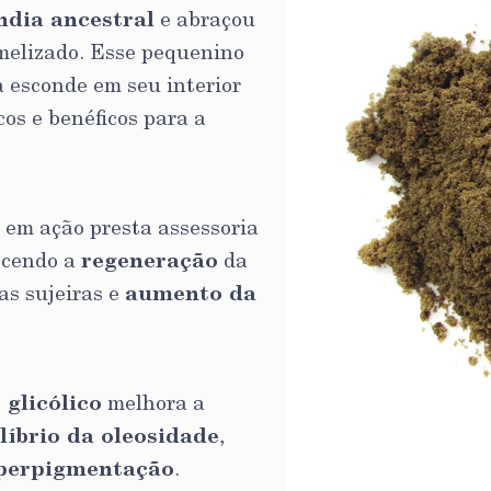
ndia ancestral
e abraçou
melizado. Esse pequenino
a esconde em seu interior
os e benéficos para a
r em ação presta assessoria
ecendo a
regeneração
da
as sujeiras e
aumento da
 glicólico
melhora a
líbrio da oleosidade
,
perpigmentação
.