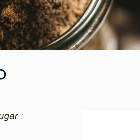
o
ugar