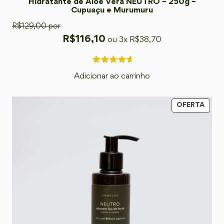
Hidratante de Aloe Vera NEUTRO – 250g –
Cupuaçu e Murumuru
R$
129,00
por
R$
116,10
ou 3x
R$
38,70
Adicionar ao carrinho
OFERTA