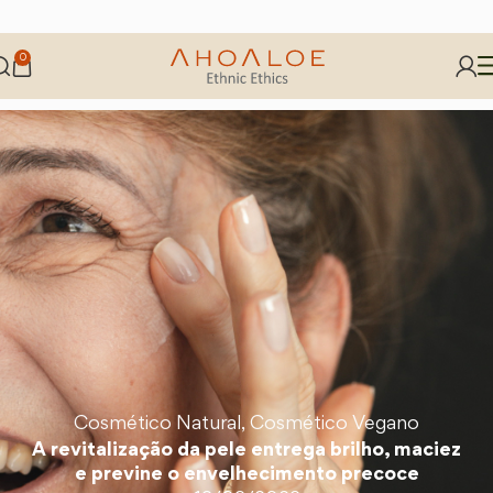
0
Cosmético Natural
,
Cosmético Vegano
A revitalização da pele entrega brilho, maciez
e previne o envelhecimento precoce