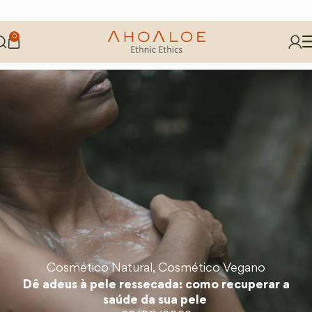
0
Cosmético Natural
,
Cosmético Vegano
Dê adeus à pele ressecada: como recuperar a
saúde da sua pele