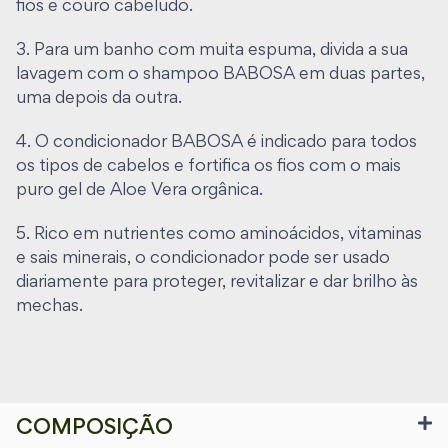
O sabonete
NEUTRO
aceita óleos vegetais, óleos
fios e couro cabeludo.
essenciais, extratos botânicos e outros
3. Para um banho com muita espuma, divida a sua
suplementos naturais para potencializar sua
lavagem com o shampoo BABOSA em duas partes,
aplicação.
uma depois da outra.
Ele pode ser usado por todas as peles e por todas as
4. O condicionador BABOSA é indicado para todos
idades, além de não conter fragrância e ser livre de
os tipos de cabelos e fortifica os fios com o mais
alergênicos. Uma escolha perfeita para os tecidos
puro gel de Aloe Vera orgânica.
mais sensíveis e delicados que precisam de gentileza
nos cuidados diários.
5. Rico em nutrientes como aminoácidos, vitaminas
e sais minerais, o condicionador pode ser usado
Sua fórmula é não comedogênica e os tensoativos
diariamente para proteger, revitalizar e dar brilho às
verdes usados na formulação fazem uma limpeza de
mechas.
grande intensidade, garantindo a não obstrução dos
poros e a oxigenação da pele
Por que o hidratante ORVALHO+ é tão especial?
COMPOSIÇÃO
Orvalho
é o nosso hidratante facial mais cobiçado,