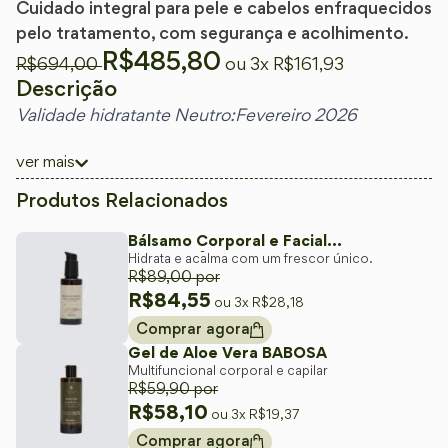
Cuidado integral para pele e cabelos enfraquecidos
pelo tratamento, com segurança e acolhimento.
R$
485,80
R$
694,00
ou 3x
R$
161,93
Descrição
Validade hidratante Neutro:Fevereiro 2026
Cuidado integral para pele e cabelos enfraquecidos
ver mais
pelo tratamento, com segurança e acolhimento.
Produtos Relacionados
Para aqueles mais conservadores e com a
pele
Bálsamo Corporal e Facial
sensível a alérgenos,
o hidratante NEUTRO
é o
Hidrata e acalma com um frescor único.
REFRESCÂNCIA
R$
89,00
por
alívio merecido das opções desfavoráveis de
R$
84,55
ou 3x
R$
28,18
mercado, cheia de fragrâncias e aditivos
Comprar agora
inconvenientes.
Um creme imparcial e
Gel de Aloe Vera BABOSA
multifuncional que vai mudar por completo a
Multifuncional corporal e capilar
maneira de você cuidar do seu corpo!
R$
59,90
por
R$
58,10
ou 3x
R$
19,37
Se você já se surpreendeu com o fascinante aroma
Comprar agora