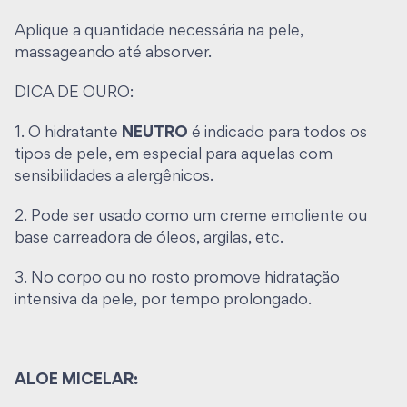
ativos de tecnologia avançada, fornece
Aplique a quantidade necessária na pele,
componentes essenciais, como proteínas vitaminas
massageando até absorver.
e minerais, além de reduzir o frizz e fortalecer as
fibras.
DICA DE OURO:
Por que a ALOE MICELAR é tão especial?
1. O hidratante
NEUTRO
é indicado para todos os
tipos de pele, em especial para aquelas com
Para os apressados que necessitam de praticidade
sensibilidades a alergênicos.
na hora de seus cuidados faciais, este é o produto da
vez. Afinal, correr contra o relógio com a pele limpa
2. Pode ser usado como um creme emoliente ou
e sequinha é um privilégio. Sem precisar de enxágue
base carreadora de óleos, argilas, etc.
você pode usar e abusar dessa loção, quantas vezes
quiser, ao longo do dia.
3. No corpo ou no rosto promove hidratação
intensiva da pele, por tempo prolongado.
O óleo de Rosa Mosqueta, rico em antioxidantes e
compostos anti-inflamatórios, como os ácidos
graxos essenciais, a vitamina C e outros flavonoides,
ALOE MICELAR:
auxilia a atenuar os danos causados pela exposição