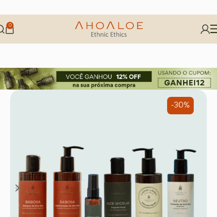
0
-30%