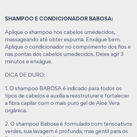
Os aromáticos óleos essenciais de melaleuca e
capim-limão, além de reforçar os traços
SHAMPOO E CONDICIONADOR BABOSA:
antimicrobianos deste incrível sabonete, liberta uma
tranquilizante fragrância para relaxar os sentidos e
Aplique o shampoo nos cabelos umedecidos,
acalmar as mentes desassossegadas.
massageando até obter espuma. Enxágue bem.
Aplique o condicionador no comprimento dos fios e
O mimo perfeito para a proteção diária!
nas pontas dos cabelos umedecidos. Deixe agir 3
minutos e enxágue.
DICA DE OURO:
Por que o sabonete NEUTRO é tão especial?
1. O shampoo BABOSA é indicado para todos os
A sua pele é dinâmica e, às vezes, pede por um
tipos de cabelos e auxilia a reestruturar e fortalecer
cuidado específico em um determinado momento.
a fibra capilar com o mais puro gel de Aloe Vera
Nada melhor do que um produto customizável para
orgânica.
poder atender à essas exigências, apenas
adicionando os ativos coadjuvantes necessários.
2. O shampoo Babosa é formulado com tensoativos
verdes, sua lavagem é profunda, mas gentil para os