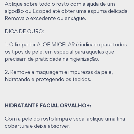
solar, poluição e outros agentes externos.
Aplique sobre todo o rosto com a ajuda de um
algodão ou Ecopad até obter uma espuma delicada.
Remova o excedente ou enxágue.
Por que o sabonete CAPIM-LIMÃO é tão
DICA DE OURO:
especial?
1. O limpador ALOE MICELAR é indicado para todos
Rico no mais puro gel de Babosa orgânica, esse gel
os tipos de pele, em especial para aquelas que
combina as propriedades regeneradoras e anti-
precisam de praticidade na higienização.
inflamatórias dessa preciosa planta medicinal com a
Arnica. Uma mistura poderosa para combater as
2. Remove a maquiagem e impurezas da pele,
toxinas que favorecem a produção de radicais livres,
hidratando e protegendo os tecidos.
modificando a elasticidade da pele.
O óleo-resina de copaíba, com suas notas
amadeiradas, trabalha com suas particularidades
HIDRATANTE FACIAL ORVALHO+:
cicatrizantes e hidratantes para reestruturar a
Com a pele do rosto limpa e seca, aplique uma fina
camada epitelial, evitando descamações,
cobertura e deixe absorver.
ressecamentos e inflamações.